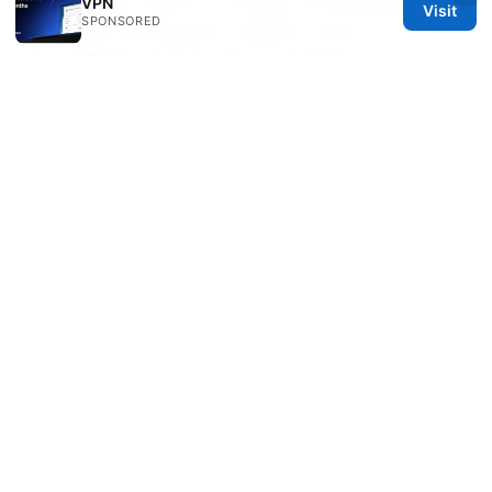
VPN
Visit
SPONSORED
バー選択・Kill Switch・分割トンネル・ストリー
ミング回避・企業ネットワーク対応
Vpn ios 免費 教學 與 比較：在 iPhone 上設置與
選擇最佳 VPN 方案
好用梯子免费完全指南：免费 VPN 使用要点、隐
私风险、速度与替代方案
© REDESSVIDA 2026
Redessvida Group LLC
555 West Hastings Street
Vancouver, BC, V6B 4N7