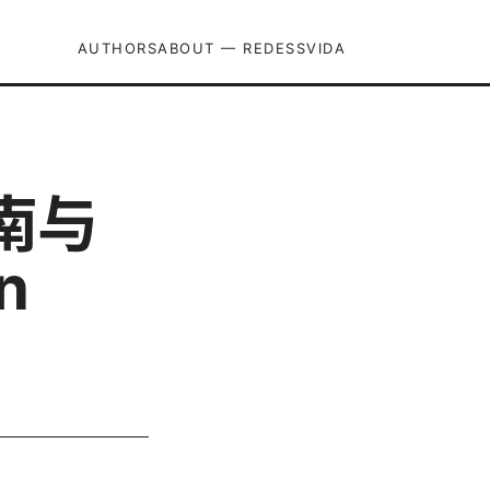
AUTHORS
ABOUT — REDESSVIDA
指南与
n