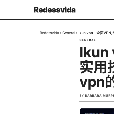
Redessvida
Redessvida
›
General
›
Ikun vpn：全面V
GENERAL
Iku
实用
vp
BY
BARBARA MURP