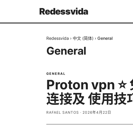
Redessvida
Redessvida
›
中文 (简体)
›
General
General
GENERAL
Proton v
连接及 使用技巧
RAFAEL SANTOS
·
2026年4月22日