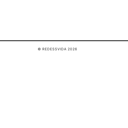
© REDESSVIDA 2026
Redessvida Group LLC
555 West Hastings Street
Vancouver, BC, V6B 4N7
CA