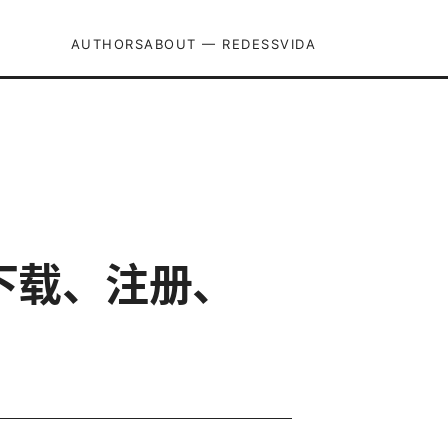
AUTHORS
ABOUT — REDESSVIDA
南：下载、注册、