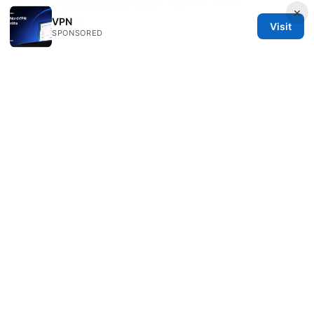
2026: Stapsgewijze gids, tips en VPN-
×
vergelijking
VPN
Visit
SPONSORED
© REDESSVIDA 2026
Redessvida Group LLC
555 West Hastings Street
Vancouver, BC, V6B 4N7
CA
info@redessvida.org
+1-416-555-0129
About
Privacy Policy
Terms of Use