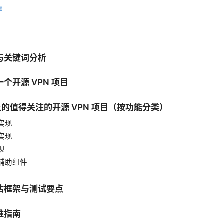
E
与关键词分析
个开源 VPN 项目
b 上的值得关注的开源 VPN 项目（按功能分类）
实现
实现
现
辅助组件
估框架与测试要点
维指南