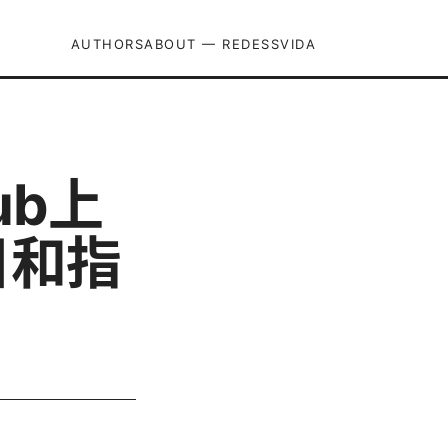
AUTHORS
ABOUT — REDESSVIDA
ub上
目和指