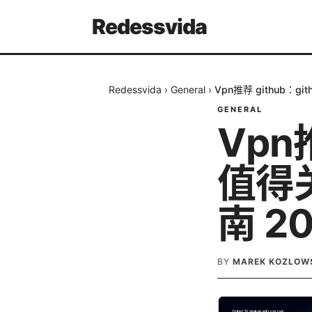
Redessvida
Redessvida
›
General
›
Vpn推荐 github：
GENERAL
Vpn
值得
南 2
BY
MAREK KOZLOW