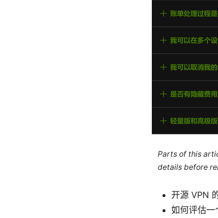
Parts of this ar
details before re
开源 VPN
如何评估一