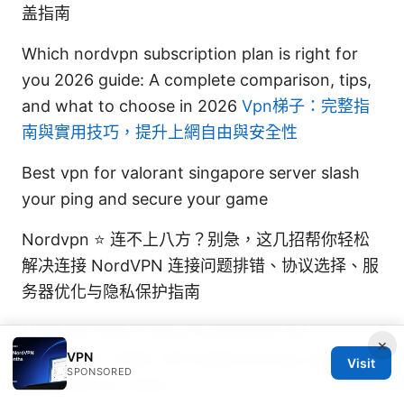
盖指南
Which nordvpn subscription plan is right for
you 2026 guide: A complete comparison, tips,
and what to choose in 2026
Vpn梯子：完整指
南與實用技巧，提升上網自由與安全性
Best vpn for valorant singapore server slash
your ping and secure your game
Nordvpn ⭐ 连不上八方？别急，这几招帮你轻松
解决连接 NordVPN 连接问题排错、协议选择、服
务器优化与隐私保护指南
Nordvpn cost in south africa your full
×
breakdown 2026: affordable pricing, plans,
VPN
Visit
SPONSORED
and value for 2026