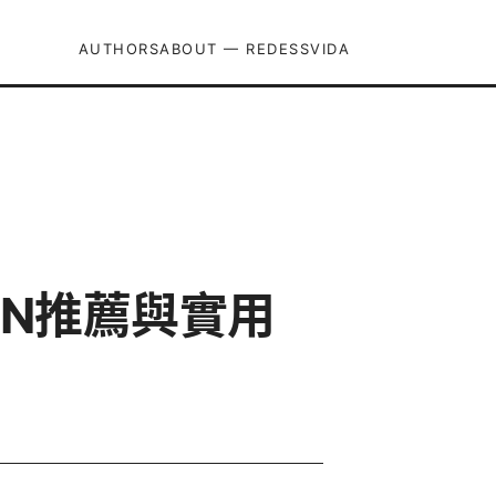
AUTHORS
ABOUT — REDESSVIDA
PN推薦與實用