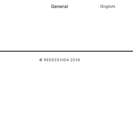
General
(
English
)
© REDESSVIDA 2026
Redessvida Group LLC
555 West Hastings Street
Vancouver, BC, V6B 4N7