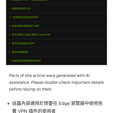
Parts of this article were generated with AI
assistance. Please double-check important details
before relying on them.
這篇內容適用於想要在 Edge 瀏覽器中使用免
費 VPN 插件的使用者