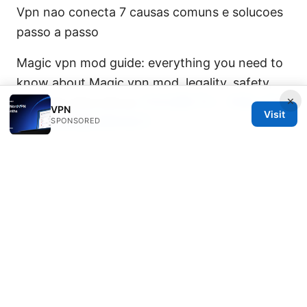
Vpn nao conecta 7 causas comuns e solucoes
passo a passo
Magic vpn mod guide: everything you need to
know about Magic vpn mod, legality, safety,
×
and legit alternatives
手机设置VPN：快速上手指
VPN
Visit
南、最佳實踐與實用技巧
SPONSORED
© REDESSVIDA 2026
Redessvida Group LLC
555 West Hastings Street
Vancouver, BC, V6B 4N7
CA
info@redessvida.org