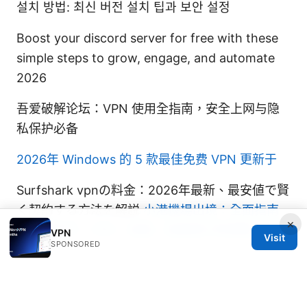
설치 방법: 최신 버전 설치 팁과 보안 설정
Boost your discord server for free with these
simple steps to grow, engage, and automate
2026
吾爱破解论坛：VPN 使用全指南，安全上网与隐
私保护必备
2026年 Windows 的 5 款最佳免费 VPN 更新于
Surfshark vpnの料金：2026年最新、最安値で賢
く契約する方法を解説
小港機場出境：全面指南
×
與實用技巧，VPN、安檢、免簽與行李策略一手掌
VPN
Visit
SPONSORED
握