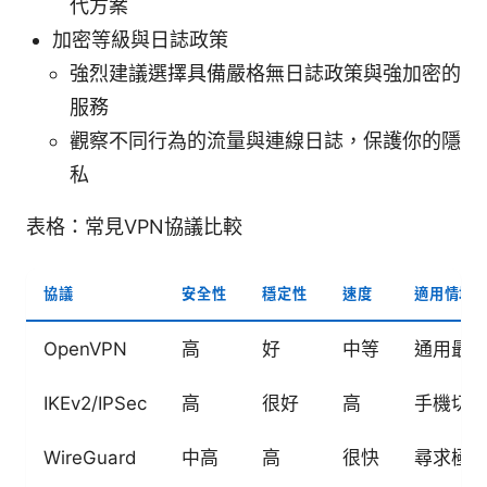
代方案
加密等級與日誌政策
強烈建議選擇具備嚴格無日誌政策與強加密的
服務
觀察不同行為的流量與連線日誌，保護你的隱
私
表格：常見VPN協議比較
協議
安全性
穩定性
速度
適用情境
OpenVPN
高
好
中等
通用最
IKEv2/IPSec
高
很好
高
手機切
WireGuard
中高
高
很快
尋求極