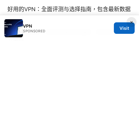
好用的VPN：全面评测与选择指南，包含最新数据
与对比
×
VPN
Visit
SPONSORED
Vpn购买网站：选择与使用全指南，带你快速上手
并省钱
Nordvpn servers in canada your ultimate guide
for 2026: Fast, Safe, and Local Access
Explained
开了vpn还是无法翻墙：全面排错清
单、实用技巧與最新解決方案
Whats my public ip address with nordvpn on
windows a smarter way to check