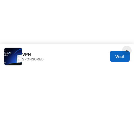
×
VPN
Visit
SPONSORED
Redessvida Group LLC
555 West Hastings Street
Vancouver, BC, V6B 4N7
CA
info@redessvida.org
+1-416-555-0129
About
Privacy Policy
Terms of Use