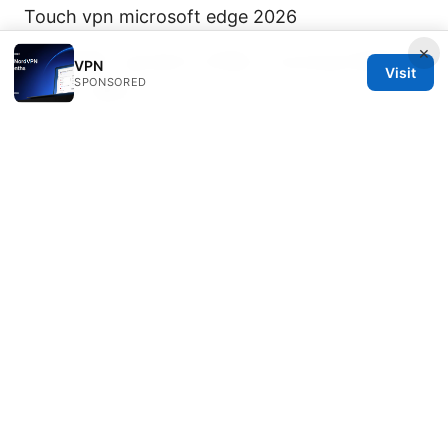
Touch vpn microsoft edge 2026
×
2026年版：vpnはどこが良い？nordvpnを軸に徹
VPN
Visit
SPONSORED
底比較・選び
机场节点排名 2026：精选高速稳定节点评测与选
择指南——VPN节点深度解析与选购指南
2026年
在中國如何有效翻牆？最全教程和VPN推薦指南
破解版vpn 全面评测：安全、速度与实用性的权衡
如何翻墙：快速上手指南、风险与选择、实用工具
全解析
© REDESSVIDA 2026