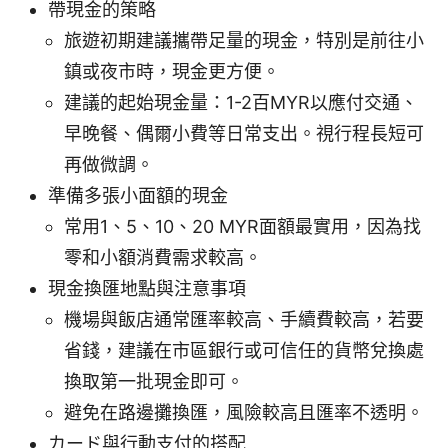
帶現金的策略
旅遊初期建議攜帶足量的現金，特別是前往小
鎮或夜市時，現金更方便。
建議的起始現金量：1-2百MYR以應付交通、
早晚餐、偶爾小費等日常支出。視行程長短可
再做微調。
準備多張小面額的現金
常用1、5、10、20 MYR面額最實用，因為找
零和小額消費需求較高。
現金換匯地點與注意事項
機場與飯店通常匯率較高、手續費較高，若要
省錢，建議在市區銀行或可信任的貨幣兌換處
換取第一批現金即可。
避免在路邊攤換匯，風險較高且匯率不透明。
カード與行動支付的搭配