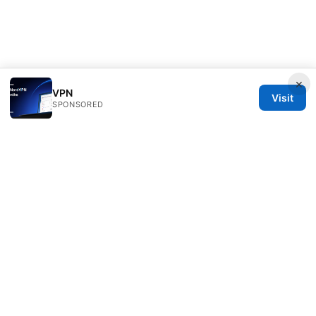
×
VPN
Visit
SPONSORED
Redessvida Group LLC
555 West Hastings Street
Vancouver, BC, V6B 4N7
CA
info@redessvida.org
+1-416-555-0129
About
Privacy Policy
Terms of Use