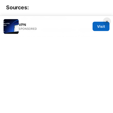
Sources:
Japan vpn chrome extension
×
VPN
Visit
Edgevpn login: complete guide to signing in,
SPONSORED
securing your account, and using Edgevpn
across devices
机场推荐免费：VPN 安全上网攻略、免费与付费
优劣对比，以及实用小贴士
Vpn一键回国实现国内线路访问的完整指南：一键
切换、节点选择与实测要点
Clash官网下载：全方
位指南，VPN与代理的最新要点与下载入口
Nordvpn precios y planes detallados en 2026
cual te conviene