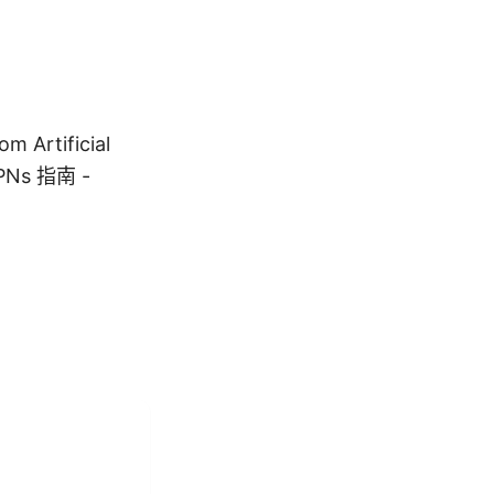
rtificial
 VPNs 指南 -