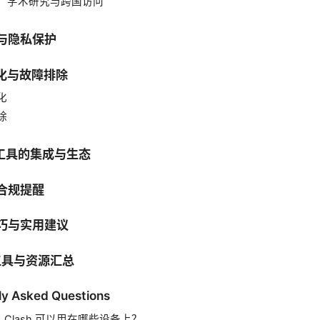
C：学术研究与跨国访问
性与隐私保护
优化与故障排除
化
除
他工具的集成与生态
与合规提醒
技巧与实用建议
关工具与资源汇总
ly Asked Questions
：Clash 可以用在哪些设备上？