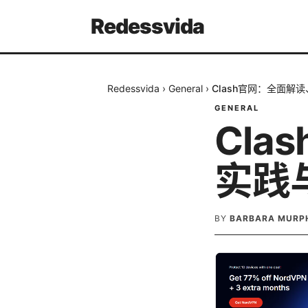
Redessvida
Redessvida
›
General
›
Clash官网：全面解
GENERAL
Cl
实践
BY
BARBARA MURP