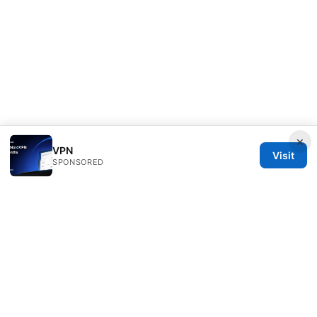
×
VPN
Visit
SPONSORED
Redessvida Group LLC
555 West Hastings Street
Vancouver, BC, V6B 4N7
CA
info@redessvida.org
+1-416-555-0129
About
Privacy Policy
Terms of Use