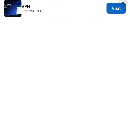
Cato vpn接続を徹底解説！初心者でもわかる設
×
VPN
定方法からメリット・デメリットまで 安全性 速
Visit
SPONSORED
度 プライバシー 設定手順 使い方 料金 比較
Bigbear加速器：全面解析与实用指南，提升VPN
使用体验的必备工具
Vpn 免安装：如何在不安装客户端的情况下安全上
网的完整指南
© REDESSVIDA 2026
Redessvida Group LLC
555 West Hastings Street
Vancouver, BC, V6B 4N7
CA