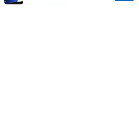
南、实用技巧与常见问题
免费的翻墙软件: 全面指南、常见误区与安全实用
技巧
How to get vpn to watch edge of sleep a
comprehensive guide to bypass geo-blocks for
Edge of Sleep streaming
© REDESSVIDA 2026
Redessvida Group LLC
555 West Hastings Street
Vancouver, BC, V6B 4N7
CA