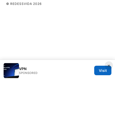
© REDESSVIDA 2026
×
VPN
Visit
SPONSORED
Redessvida Group LLC
555 West Hastings Street
Vancouver, BC, V6B 4N7
CA
info@redessvida.org