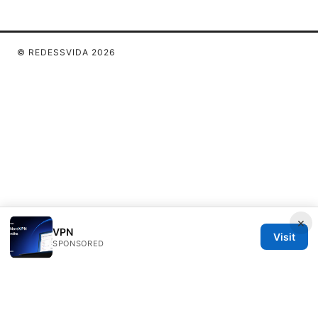
© REDESSVIDA 2026
×
VPN
Visit
SPONSORED
Redessvida Group LLC
555 West Hastings Street