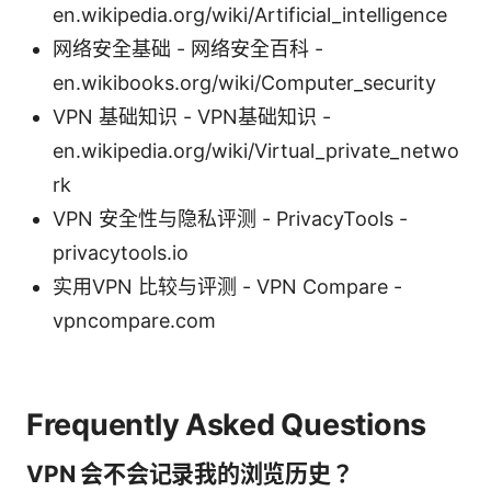
en.wikipedia.org/wiki/Artificial_intelligence
网络安全基础 - 网络安全百科 -
en.wikibooks.org/wiki/Computer_security
VPN 基础知识 - VPN基础知识 -
en.wikipedia.org/wiki/Virtual_private_netwo
rk
VPN 安全性与隐私评测 - PrivacyTools -
privacytools.io
实用VPN 比较与评测 - VPN Compare -
vpncompare.com
Frequently Asked Questions
VPN 会不会记录我的浏览历史？