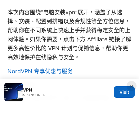
本次内容围绕“电脑安装vpn”展开，涵盖了从选
择、安装、配置到排错以及合规性等全方位信息，
帮助你在不同系统上快速上手并获得稳定安全的上
网体验。如果你需要，点击下方 Affiliate 链接了解
更多高性价比的 VPN 计划与促销信息，帮助你更
高效地保护在线隐私与安全。
NordVPN 专享优惠与服务
Sources:
×
VPN
Visit
SPONSORED
Hamachi vpnのダウンロードと設定方法：ゲーマ
ーやリモー
怎么自建梯子：完整指南與實用技巧，讓你上網更
自由
2026年最值得入手的便宜梯子（vpn）终极
指南：便宜又可靠的VPN選擇與實用技巧