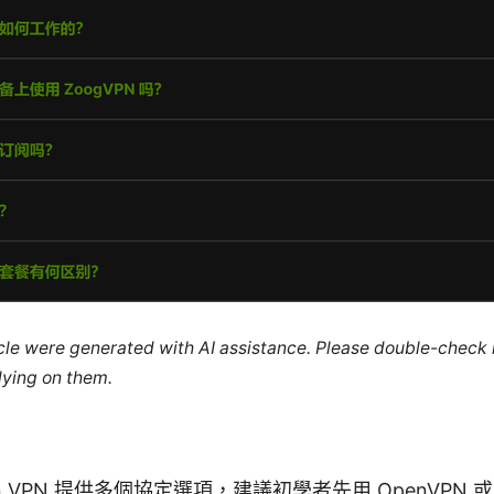
ticle were generated with AI assistance. Please double-check
lying on them.
on VPN 提供多個協定選項，建議初學者先用 OpenVPN 或 W