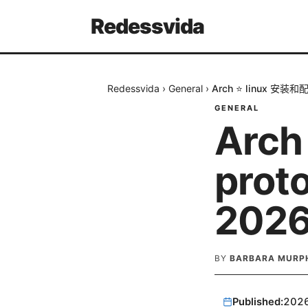
Redessvida
Redessvida
›
General
›
Arch ⭐ linux 安装
GENERAL
Arch
pro
202
BY
BARBARA MURP
Published:
202