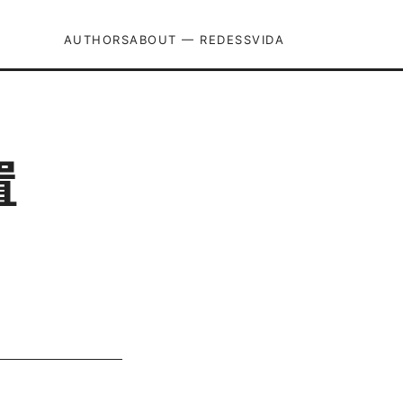
AUTHORS
ABOUT — REDESSVIDA
置