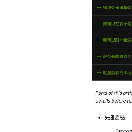
Parts of this ar
details before re
快速要點
Prot