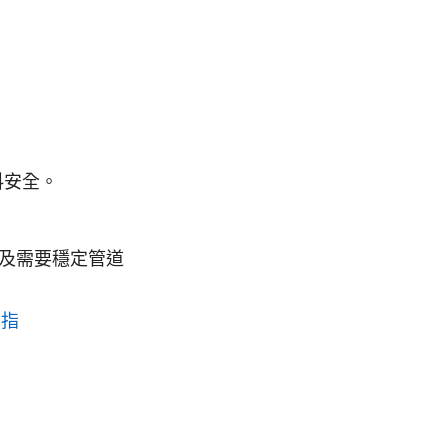
。
料安全。
、以及需要穩定管道
面指