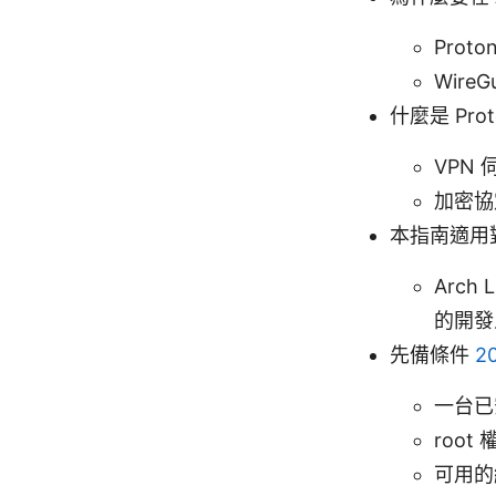
Pro
Wire
什麼是 Pro
VPN
加密協
本指南適用
Arc
的開發
先備條件
2
一台已安
root
可用的