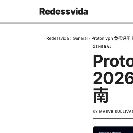
Redessvida
Redessvida
›
General
›
Proton vpn 免费
GENERAL
Pro
202
南
BY
MAEVE SULLIVA