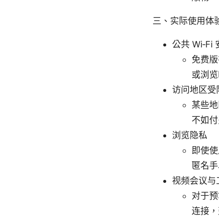
三、实际使用体
公共 Wi‑F
免费版
或浏览
访问地区受
某些地
不如付
浏览隐私
即使使
匿名手
视频会议与
对于预
连接，