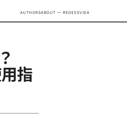
AUTHORS
ABOUT — REDESSVIDA
吗？
使用指