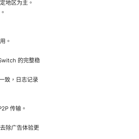
定地区为主。
。
用。
itch 的完整稳
略一致，日志记录
2P 传输。
去除广告体验更