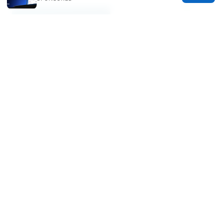
Sources:
Do You Actually Need the NordVPN Browser
Extension or Just the App? A Complete Guide
for 2026
Super vpn free：高效、安全的免费VPN全解析与
实战指南
Protonvpn下载地址：完整指南與最新
資源，含 VPN 安全與使用技巧
上外网：全面指南讓你安全、快速地訪問全球內容