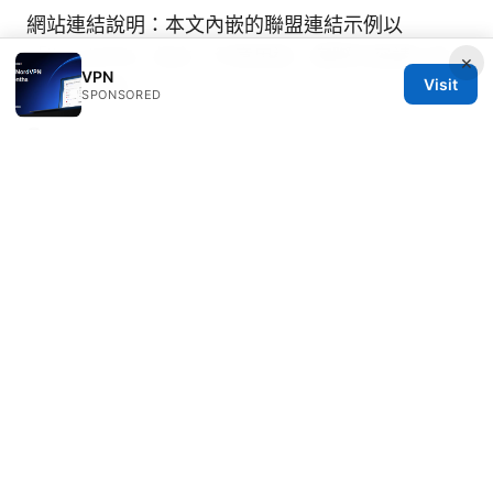
網站連結說明：本文內嵌的聯盟連結示例以
「NordVPN」為主，示意用途，實際內容請以本
×
VPN
Visit
站更新為準。
SPONSORED
Sources:
免费节点 clash 使用教程、节点来源与速度测试：
VPN、代理、绕过地域限制的综合指南
翻墙机场：一本完整的VPNs指南，快速上手、稳
定、安全并省心
暨大vpn：校园网场景下的VPN选择、设置与安全
要点
Expressvpn下载安装windows 完整指南：
快速上手、隱私守護與實測
科学上网软件：全面指南、选型策略与实操要点，
VPN及代理工具深入解析