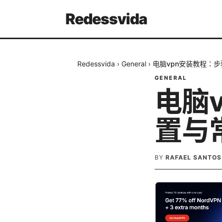
Redessvida
Redessvida
›
General
›
电脑vpn安装教程：
GENERAL
电脑
置与
BY
RAFAEL SANTOS