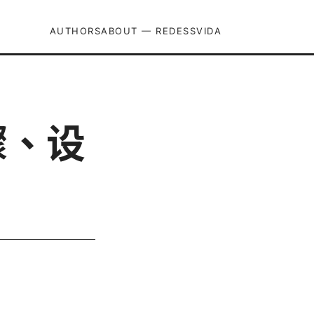
AUTHORS
ABOUT — REDESSVIDA
骤、设