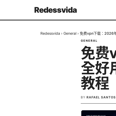
Redessvida
Redessvida
›
General
›
免费vpn下载：202
GENERAL
免费
全好
教程
BY
RAFAEL SANTOS