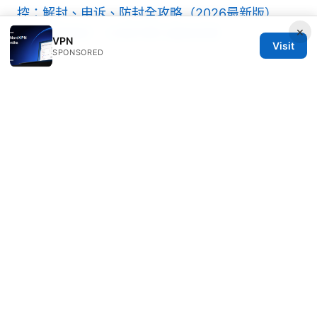
控：解封、申诉、防封全攻略（2026最新版）
×
——全面解析、实操步骤与最新政策
VPN
Visit
SPONSORED
如果你喜歡這類內容，別忘了訂閱頻道、點讚並在
評論區告訴我你最想了解的機場類型與使用場景。
我會持續更新最新的低價機場推薦、實作教學與風
險提醒，幫助你在預算內取得穩定、安全的網路存
取。
Sources:
The Ultimate Guide Best VPN For Dodgy
Firestick In 2026: Real-World Picks, Setup, And
Safety
Edge router explained