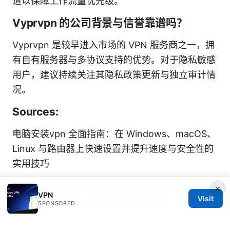
道以保障工作流量优先级。
Vyprvpn 的公司背景与信誉靠谱吗？
Vyprvpn 是较早进入市场的 VPN 服务商之一，拥
有自有服务器与多协议支持的优势。对于隐私敏感
用户，建议持续关注其隐私政策更新与独立审计情
况。
Sources:
电脑安装vpn 全面指南：在 Windows、macOS、
Linux 与路由器上快速设置并提升速度与安全性的
实用技巧
Nordvpn how to check and confirm your ip
×
VPN
Visit
address location and keep it private
SPONSORED
Big bear vpn：全面评测与实用指南，带你破解网