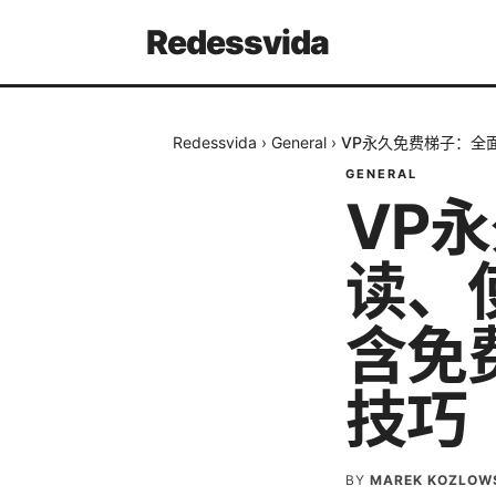
Redessvida
Redessvida
›
General
›
VP永久免费梯子：全
GENERAL
VP
读、
含免
技巧
BY
MAREK KOZLOW