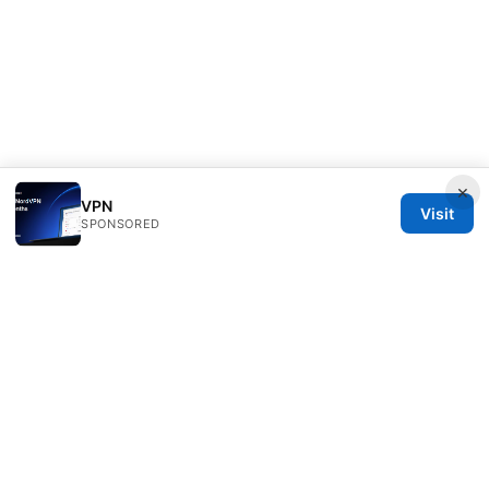
×
VPN
Visit
SPONSORED
Redessvida Group LLC
555 West Hastings Street
Vancouver, BC, V6B 4N7
CA
info@redessvida.org
+1-416-555-0129
About
Privacy Policy
Terms of Use