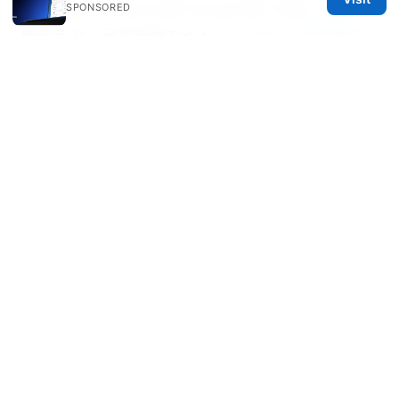
Nordvpn 1ヶ月だけ使うのはお得？料金・登録・
SPONSORED
解約まで - 日本語版ガイド
Skyvpnx：全面解读
与使用指南，VPN 安全新选择
© REDESSVIDA 2026
Redessvida Group LLC
555 West Hastings Street
Vancouver, BC, V6B 4N7
CA
info@redessvida.org
+1-416-555-0129
About
Privacy Policy
Terms of Use