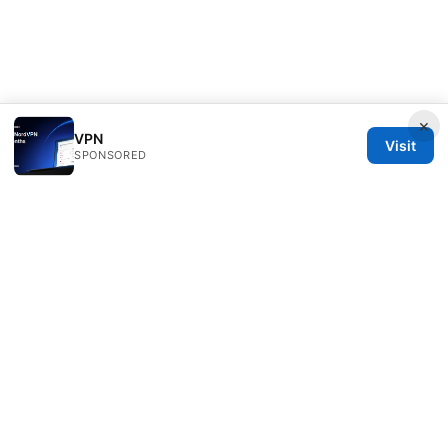
×
VPN
Visit
SPONSORED
Redessvida Group LLC
555 West Hastings Street
Vancouver, BC, V6B 4N7
CA
info@redessvida.org
+1-416-555-0129
About
Privacy Policy
Terms of Use