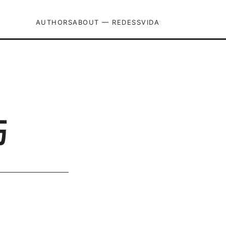
AUTHORS
ABOUT — REDESSVIDA
：
巧