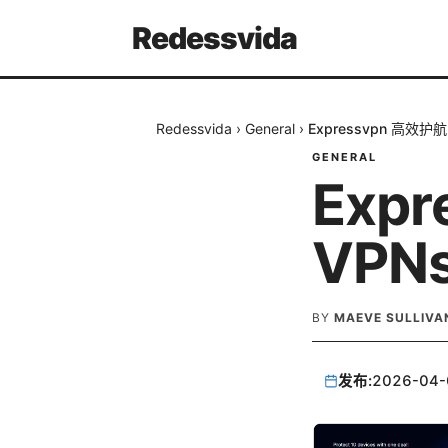
Redessvida
Redessvida
›
General
›
Expressvpn 高效
GENERAL
Exp
VP
BY
MAEVE SULLIVA
发布:
2026-04-