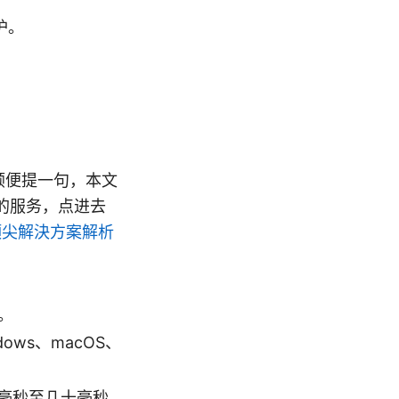
护。
顺便提一句，本文
 的服务，点进去
行業頂尖解決方案解析
。
ows、macOS、
毫秒至几十毫秒