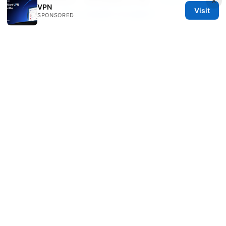
×
VPN
Visit
高效护航：VPNs 全指南与实战技巧
SPONSORED
Sources:
Nordvpn 1 honapos kedvezmeny igy
sporolhatsz a legjobban, VPN vásárlás alatt a
legjobb tippek és trükkök
Vpn客户端下载与安全安装全流程指南：VPN客户
端下载、配置、隐私保护与测速
Microsoft edge vpn gratis: the complete guide
to Edge Secure Network, free data limits,
setup, and alternatives
免费的梯子推荐与VPN使用指南：免费与付费工具
对比、设置步骤、实用技巧