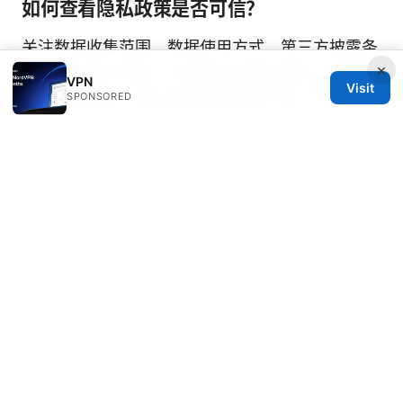
如何查看隐私政策是否可信？
关注数据收集范围、数据使用方式、第三方披露条
×
款、独立审计结果、以及隐私透明度报告。若有难
VPN
Visit
以理解的条款，优先考虑更清晰的厂商。
SPONSORED
Sources:
免费加速器梯子：2026年最佳选择与新手入门指
南
机票定价的秘密：为什么机票价格总是在变？
（2025最新解析）以及动态定价、价格波动因
素、购买时机、地区差异、航司定价策略、票价趋
势、比价技巧、折扣与促销、VPN在省钱中的作用
跳转知乎：VPN 技术与隐私保护完全指南（2026
版）