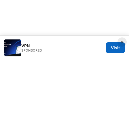
×
VPN
Visit
SPONSORED
Redessvida Group LLC
555 West Hastings Street
Vancouver, BC, V6B 4N7
CA
info@redessvida.org
+1-416-555-0129
About
Privacy Policy
Terms of Use