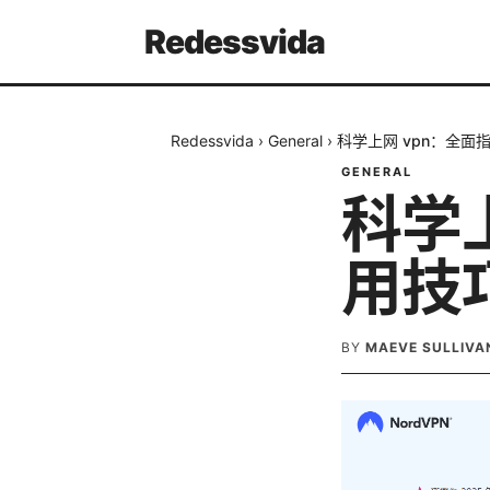
Redessvida
Redessvida
›
General
›
科学上网 vpn：全
GENERAL
科学
用技
BY
MAEVE SULLIVA