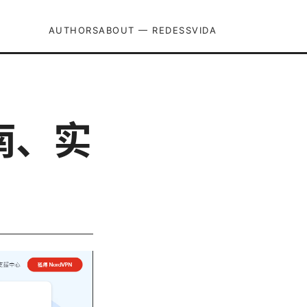
AUTHORS
ABOUT — REDESSVIDA
南、实