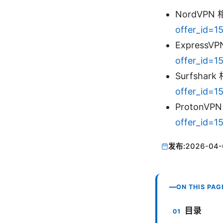
NordVP
offer_id=1
Express
offer_id=1
Surfsha
offer_id=1
Proton
offer_id=1
发布:
2026-04-
ON THIS PAG
目录