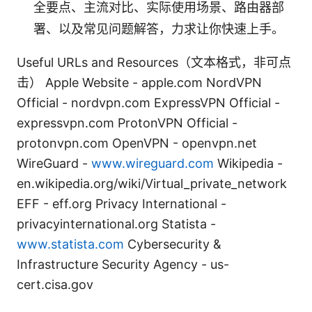
全要点、主流对比、实际使用场景、路由器部
署、以及常见问题解答，力求让你快速上手。
Useful URLs and Resources（文本格式，非可点
击） Apple Website - apple.com NordVPN
Official - nordvpn.com ExpressVPN Official -
expressvpn.com ProtonVPN Official -
protonvpn.com OpenVPN - openvpn.net
WireGuard -
www.wireguard.com
Wikipedia -
en.wikipedia.org/wiki/Virtual_private_network
EFF - eff.org Privacy International -
privacyinternational.org Statista -
www.statista.com
Cybersecurity &
Infrastructure Security Agency - us-
cert.cisa.gov