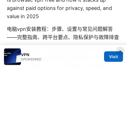
against paid options for privacy, speed, and
value in 2025
电脑vpn安装教程：步骤、设置与常见问题解答
——完整指南、跨平台要点、隐私保护与故障排查
翻墙 机场 推荐：在机场场景下的 VPN 使用指南、
×
VPN
Visit
速度测试、隐私保护与法律合规解析
国内vpn排
SPONSORED
行：2025年最全对比、购买指南与实测数据
Vpn 梯子网站 安全上网指南：选择、评测与使用
技巧
Planet vpn firefox: Comprehensive setup,
features, tips, and safety for using Planet VPN
with Firefox in 2025