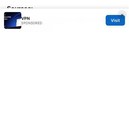
Sources:
×
VPN
2026年款最佳华硕路由器VPN推荐与设置指南：
Visit
SPONSORED
全面解析与实操要点
三大电信esim：2025年中国移动、电信、联通
esim全方位指南与对比，包含 eSIM 安全、VPN
使用场景与跨网对比
Surfshark vpn申请退款
深信服ssl vpn：全面指南
与实战要点，涵盖设置、安全、性能与常见问题
Vpn without downloading your guide to
browser extensions routers and more
好用的梯子：VPN 选购、测速、隐私保护与稳定
连接的全面攻略