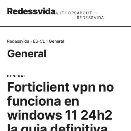
Redessvida
AUTHORS
ABOUT —
REDESSVIDA
Redessvida
›
ES-CL
›
General
General
GENERAL
Forticlient vpn no
funciona en
windows 11 24h2
la guia definitiva