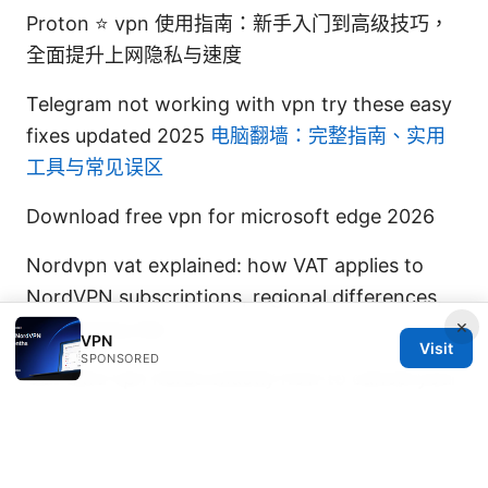
Proton ⭐ vpn 使用指南：新手入门到高级技巧，
全面提升上网隐私与速度
Telegram not working with vpn try these easy
fixes updated 2025
电脑翻墙：完整指南、实用
工具与常见误区
Download free vpn for microsoft edge 2026
Nordvpn vat explained: how VAT applies to
NordVPN subscriptions, regional differences,
×
and pricing tips
VPN
Visit
SPONSORED
Got ultra vpn heres exactly how to cancel your
subscription and why you might want to