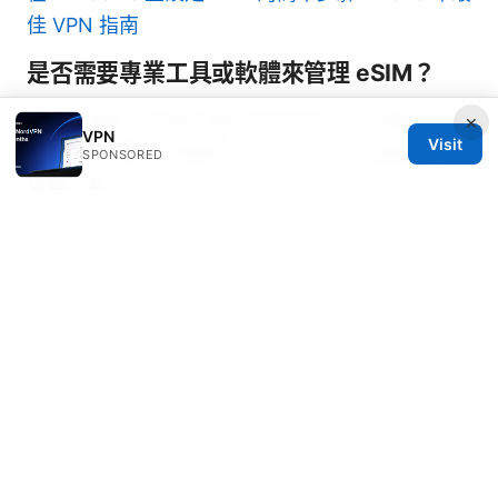
佳 VPN 指南
是否需要專業工具或軟體來管理 eSIM？
通常不需要，手機內建的設定就足夠。若要更高層
×
VPN
Visit
的管理，例如多號管理，則可使用官方或經授權的
SPONSORED
管理工具。
我可以同時使用兩個號碼收發簡訊嗎？
若裝置支援雙卡雙待，並且你有兩個號碼，理論上
可以同時收發兩個號碼的簡訊，但需依裝置設定與
電信商政策而定。
Sources:
如何使用机场提升VPN隐私与网络体验的完整指南
Gsn vpn 申请书 完整指南：如何撰写、提交与评