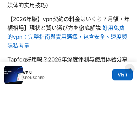
媒体的实用技巧）
【2026年版】vpn契約の料金はいくら？月額・年
額相場】現状と賢い選び方を徹底解説
好用免费
的vpn：完整指南與實用選擇，包含安全、速度與
隱私考量
Tapfog好用吗？2026年深度评测与使用体验分享
×
VPN
Visit
SPONSORED
© REDESSVIDA 2026
Redessvida Group LLC
555 West Hastings Street
Vancouver, BC, V6B 4N7
CA