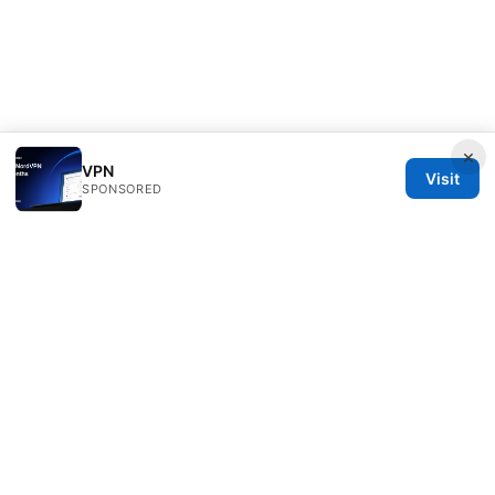
×
VPN
Visit
SPONSORED
Redessvida Group LLC
555 West Hastings Street
Vancouver, BC, V6B 4N7
CA
info@redessvida.org
+1-416-555-0129
About
Privacy Policy
Terms of Use