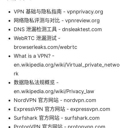
VPN 基础与隐私指南 - vpnprivacy.org
网络隐私评测与对比 - vpnreview.org
DNS 泄漏检测工具 - dnsleaktest.com
WebRTC 泄漏测试 -
browserleaks.com/webrtc
What is a VPN? -
en.wikipedia.org/wiki/Virtual_private_netwo
rk
数据隐私法规概览 -
en.wikipedia.org/wiki/Privacy_law
NordVPN 官方网站 - nordvpn.com
ExpressVPN 官方网站 - expressvpn.com
Surfshark 官方网站 - surfshark.com
ProtonVPN 官方网站 - protonvpn.com