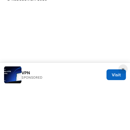
×
VPN
Visit
SPONSORED
Redessvida Group LLC
555 West Hastings Street
Vancouver, BC, V6B 4N7
CA
info@redessvida.org
+1-416-555-0129