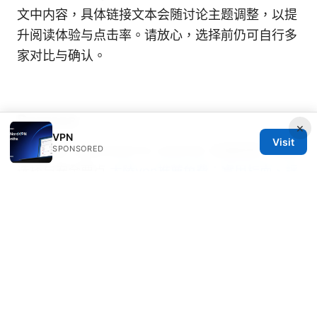
文中内容，具体链接文本会随讨论主题调整，以提
升阅读体验与点击率。请放心，选择前仍可自行多
家对比与确认。
Sources:
×
VPN
Visit
Free vpn download for android: 全面指南、最佳
SPONSORED
选择与安全要点
大陸vpn推薦免費：實用指南、評
測與安全要點，提升上網自由與隱私
Is Proton VPN Slow Here’s How to Speed It Up
羟丙甲基纤维素在食品、药品、化妆品与工业制剂
中的应用与安全性全面指南
Vpn是什么意思：Vpn是什么意思、VPN含义、