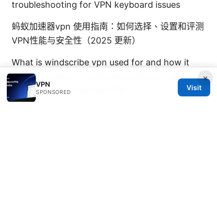
troubleshooting for VPN keyboard issues
蚂蚁加速器vpn 使用指南：如何选择、设置和评测
VPN性能与安全性（2025 更新）
What is windscribe vpn used for and how it
protects privacy, unblocks streaming, secures
×
VPN
Visit
public Wi-Fi, and more 2026
SPONSORED
Androidでvpnを設定する方法：アプリと手動設
定の完全ガイド（2025年版）
© REDESSVIDA 2026
Redessvida Group LLC