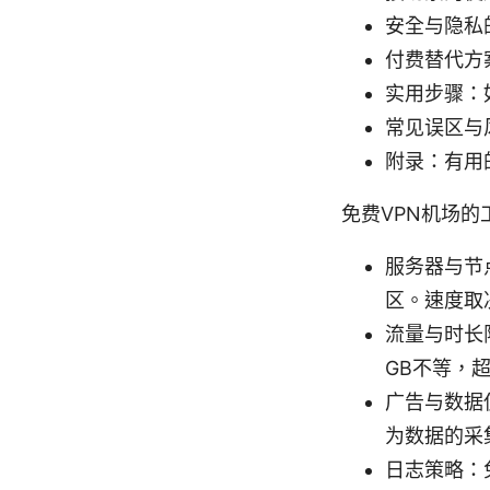
安全与隐私
付费替代方
实用步骤：
常见误区与
附录：有用
免费VPN机场的
服务器与节
区。速度取
流量与时长
GB不等，
广告与数据
为数据的采
日志策略：