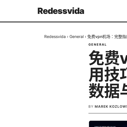
Redessvida
Redessvida
›
General
›
免费vpn机场：完整
GENERAL
免费
用技
数据
BY
MAREK KOZLOW