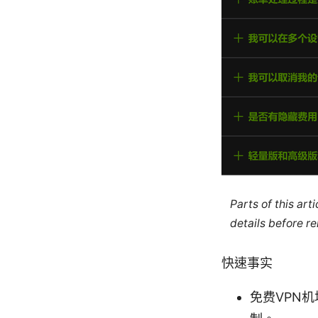
Parts of this ar
details before re
快速事实
免费VPN