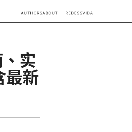
AUTHORS
ABOUT — REDESSVIDA
南、实
含最新