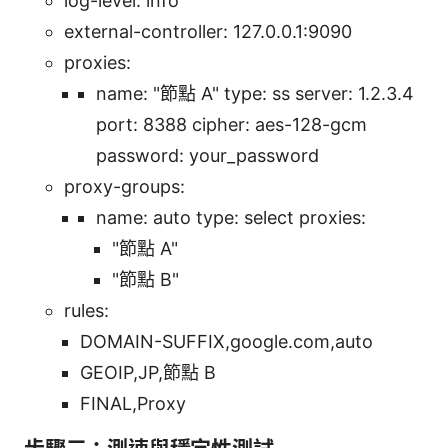
log-level: info
external-controller: 127.0.0.1:9090
proxies:
name: "節點 A" type: ss server: 1.2.3.4
port: 8388 cipher: aes-128-gcm
password: your_password
proxy-groups:
name: auto type: select proxies:
"節點 A"
"節點 B"
rules:
DOMAIN-SUFFIX,google.com,auto
GEOIP,JP,節點 B
FINAL,Proxy